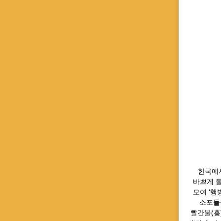
⠀ 한국에
바쁘게 
모여 ‘행
소포들
빨간불(홍