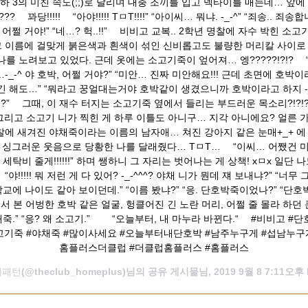
하 3의 미친 속도(;;)로 달리며 대충 조끼를 입고 넥타이를 매는데… 앞에
? ⠀ 꽈당!!!!! ⠀ “아야!!!!! TㅁT!!!!” “아이씨… 뭐냐. -_-^” “죄송.. 죄송합니
옷 어쩔 거야!” “네…? 헉..!!” ⠀ 비비고 교복.. 2학년 명찰에 자수 박힌 
그 이름에 걸맞게 붉은색과 흰색이 섞인 신비롭고도 불량한 머리칼 사이로
를 노려보고 있었다. 근데 옷에는 소고기죽이 엎어져… 엥?????!?!? ⠀ 
-_-^ 야 호박, 어쩔 거야?” “미안… 진짜 미안해요!!! 근데 초면에 호박
 해도…” “뭐라고 꿍얼대는거야 호박같이 생겼으니까 호박이라고 하지 -_-
!?” ⠀ 그때, 이 재수 터지는 소고기죽 옆에서 들리는 부드러운 목소리?!?!? 
그리고 소고기 니가 찍힌 게 하루 이틀도 아니구… 지각 아니에요? 얼른 가봐 
찰에 새겨진 야채죽이라는 이름의 남자애… 쳐진 강아지 같은 눈매+_+ 에
 싱그러운 웃음으로 당황한 나를 달래줬다… TㅁT… ⠀ “이씨… 어쨌건 
세탁비 줄게!!!!!!” 하며 쌩하니 그 자리는 벗어나는 게 상책! xㅁx 일단 
⠀ “야!!!!! 뭐 저런 게 다 있어? -_-^^^? 야채 니가 뭔데 쟤 보내냐?” “너무 
학교에 나이도 같아 보이던데.” “이름 봤냐?” “응. 단호박죽이었나?” “단호
 본 어벙한 호박 같은 얼굴, 헝클어진 긴 노란 머리, 어쩔 줄 몰라 하던 
죽.” “응? 왜 소고기.” ⠀ ⠀ “오늘부터, 내 마누라 바뀐다.“ ⠀ #비비고 #
고기죽 #야채죽 #많이사세요 #오늘부터내단호박 #남주누구게 #섭남누구게
홈플러스더클럽 #더클럽홈플러스 #홈플러스
비패턴
(@theclub_homeplus)님의 공유 게시물님,
2019 9월 8 7:11오후