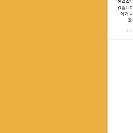
한결같더라
없습니다
이거 
많
소