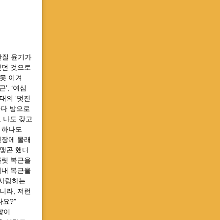
반질 윤기가
했던 것으로
 못 이겨
’, ‘여심
대의 ‘멋진
마다 방으로
, 나도 갖고
 하나도
천장에 몰래
맺곤 했다.
콜릿 복근을
이내 복근을
 사랑하는
니라, 저런
요?” ⠀
향이