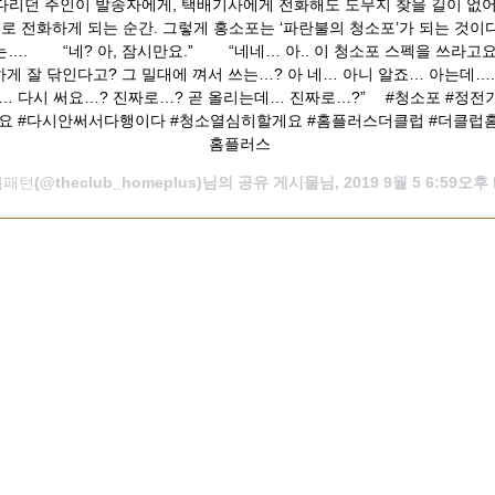
다리던 주인이 발송자에게, 택배기사에게 전화해도 도무지 찾을 길이 없어
로 전화하게 되는 순간. 그렇게 홍소포는 ‘파란불의 청소포’가 되는 것이다
는…. ⠀ ⠀ “네? 아, 잠시만요.” ⠀ ⠀ “네네… 아.. 이 청소포 스펙을 쓰라고
게 잘 닦인다고? 그 밀대에 껴서 쓰는…? 아 네… 아니 알죠… 아는데….
 다시 써요…? 진짜로…? 곧 올리는데… 진짜로…?” ⠀ #청소포 #정전
요 #다시안써서다행이다 #청소열심히할게요 #홈플러스더클럽 #더클럽홈
홈플러스 ⠀
비패턴
(@theclub_homeplus)님의 공유 게시물님,
2019 9월 5 6:59오후