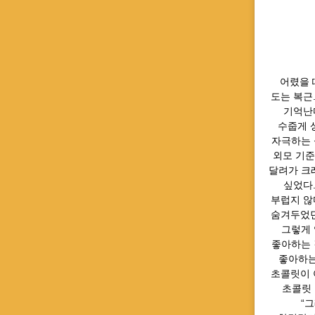
⠀ 어렸을
도는 복근
기억난다
수줍게 상
자극하는 
외모 기준
달려가 크레
싶었다
부럽지 않
숨겨두었던
⠀ 그렇게
좋아하는 
좋아하는
초콜릿이 
초콜릿 
“