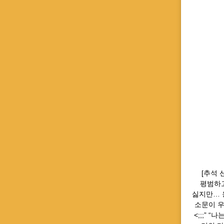
⠀ [추석
평범하고
싫지만… 응…
소문이 우리
<;;;” 