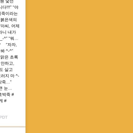
 웬 낯선
다!!!” “야
소고기죽이라는
 붉은색의
“아씨, 어제
이라니 내가
^” “뭐…
⠀ “자자,
^-^” ⠀
 맑은 초록
미안하고,
나도 살고
그러지 마 ^-
박죽…” ⠀
큰 눈… ⠀
단호박죽 #
 #
 PDT