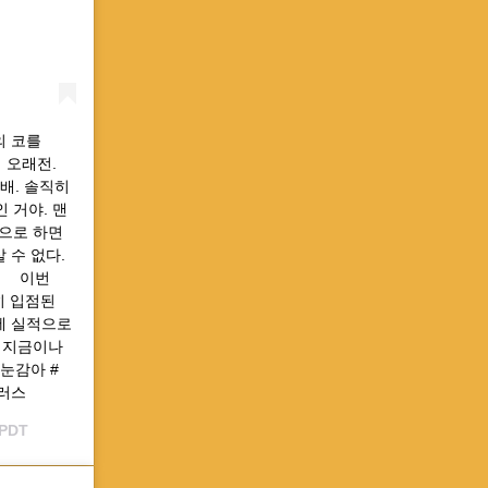
의 코를
 오래전.
 배. 솔직히
 거야. 맨
순으로 하면
살 수 없다.
 ⠀ 이번
히 입점된
에 실적으로
나 지금이나
눈감아 #
러스
 PDT