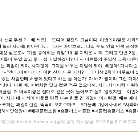
추석 선물 추천 2 – 배 세트] ⠀ 드디어 결전의 그날이다. 이번에야말로 사과
 눌러 사과를 받아낸다… ⠀ 때는 바야흐로… 따질 수도 없을 만큼 굉장히
상 설문조사 '가장 좋아하는 과일' 1위를 지켜온 사과. 그리고 만년 2등,
이들이 무얼 알고 좋다 싫다 말하겠어? 다 저 어른들의 주입식 교육 때문인
는 과일이 뭐야, 사과잖아. 그다음 배우는 과일이 뭐야, 배잖아! 가나다
 ‘ㅅ’인데. 어쩌다 배가 이런 신세가 된 거지? ⠀ 더 이상 2등에 머무르며 
 있는 사람한테 배짱이 있다고 하는 줄 아는가! 다 배가 짱이라 그런 거야!
기회다. 나란 배, 이번처럼 달고 컸던 적은 없으니까. 사과 자식이랑 나란
더클럽. 저 녀석이랑은 절대로 같은 곳에 들어오고 싶지 않았지만… 이번
. 사과 네 녀석이 비웃을 만큼 나는 한물 간 과일이 아니란걸, 배는 예
대표하는 과일이란걸, 똑똑히 보여주마!!! ⠀ #가을배 #많이사세요 #사과파
직히배맛있잖아 #배팬클럽소환 #홈플러스더클럽 #더클럽홈플러스 #홈플
비패턴
(@theclub_homeplus)님의 공유 게시물님,
2019 9월 9 7:00오후