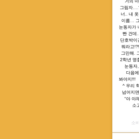
거의 마
그림자….??
너.. 내 
이름… 
눈동자가 나
빤 건데…
단호박이긴
뭐라고!?
그만해. 
2학년 명
눈동자,
다음에 
봐야지!!! 
^ 우리 
넘어지면서
“야 야채
소
소