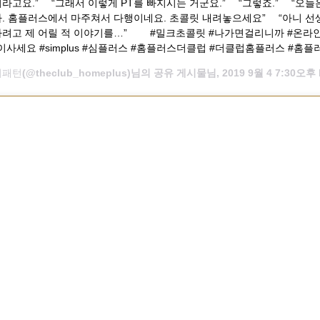
고요.” ⠀ “그래서 이렇게 PT를 빠지시는 거군요.” ⠀ “그렇죠.” ⠀ “오
. 홈플러스에서 마주쳐서 다행이네요. 초콜릿 내려놓으세요” ⠀ “아니 선
사려고 제 어릴 적 이야기를…” ⠀ ⠀ #밀크초콜릿 #나가면걸리니까 #온라인
이사세요 #simplus #심플러스 #홈플러스더클럽 #더클럽홈플러스 #홈플
비패턴
(@theclub_homeplus)님의 공유 게시물님,
2019 9월 4 7:30오후