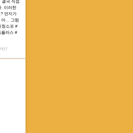
 결국 직접
. 이러한
요? 먼지가
 아… 그럼
기청소포 #
플러스 #
 PDT