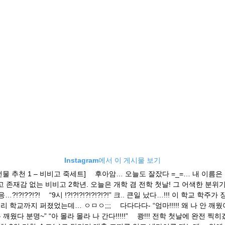
Instagram에서 이 게시물 보기
 선물 추천 1 – 비비고 죽세트] ⠀ 후아암… 오늘도 잘잤다 =_=… 내 이름은
 존재감 없는 비비고 2학년. 오늘은 개학 겸 전학 첫날! 그 어색한 분위
?!?!??!?! ⠀ “9시 !?!?!?!?!?!?!?!” 크.. 큰일 났다…!!! 이 학교 학주
 학교까지 퍼졌었는데… ㅇㅁㅇ;;; ⠀ 다다다다- “엄마!!!!! 왜 나 안 깨웠어~
“나는 깨웠다 분명~” “아 몰라 몰라 나 간다!!!!!” ⠀ 쾅!!! 전학 첫날에 완전 찍히