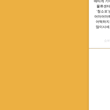
애타게 기
물류센터
‘청소포’
어마어마하
어떡하지…
많이사세
소