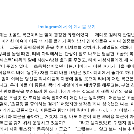
Instagram에서 이 게시물 보기
 때는 초콜릿 복근이라는 말이 굉장한 유행어였다. ⠀ 제대로 갈라져 반질
. 이러한 이슈에 이름 석 자를 올리기 위해 남자 연예인들은 저마다 열중
. ⠀ 그들이 꿀렁꿀렁한 춤을 추며 티셔츠를 젖히거나, 패널들의 성화에
의를 올릴 때면, 티비 자막에서는 ‘탄성이 절로 나오는 달콤한 초콜릿 복근
식스팩’ 따위의 말에 샤방샤방한 효과를 주었고, 티비 시청자들에겐 새 시
’이 주입되었다. ⠀ 초등학생이었던 나는, 티비에서 이런 얘기가 나올 때
용으로 배에 ‘왕’(王) 자를 그려 배를 내밀곤 했다. 티비에서 좋다고 하니
. 엄마 아빠는 당신들 막내아들의 재롱에 깔깔 웃으며 티비의 저런 복근은
다고, 우리 아들 이 통통한 똥배가 제일이라며 배방구를 해주고는, 부엌 
 판초콜릿을 부러뜨려 한 조각 나에게 주는 것으로 이 재롱 시간의 끝을 
 얻은 초콜릿 한 조각을 쪽쪽 빨아가며 어린 나는 생각했다. ‘어른들은 초
걸까, ‘초콜릿’을 좋아하는 걸까?’ 어렸지만 생각은 꽤나 성숙했던 나는, 
 거라고 결론지었다. 어른들은 항상 나랑 취향이 반대니까, 내가 이렇게
아니라 복근을 좋아하는 거겠지. 그럼 나도 어른이 되면 크레용 복근이 아
복근을 갖기 위해 운동하고 있을까? ⠀ ⠀ ⠀ “라고 생각했었죠. 귀엽지 않나
그래서 저희 헬스장에 등록하신 거군요.” ⠀ “그랬는데… 알고 보니 저는 취