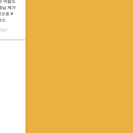
늘은 어림도
생님 제가
으로 #
러스
 PDT