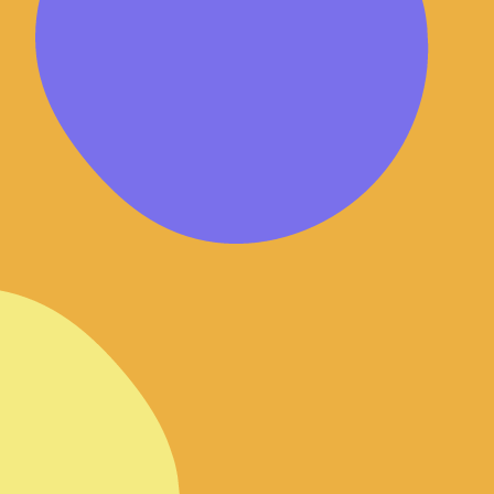
<지방이 레이스 숏폼_ver.>