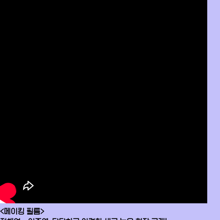
<메이킹 필름>