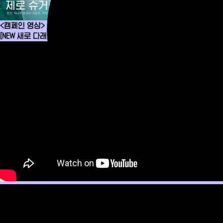
<캠페인 영상>
[NEW 새로 다래] 창덕궁에는 600년 된… 터줏대감이 있다?!