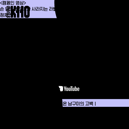
<캠페인 영상>
손 닿으면 꼬리가 사라지는 라벨, 아홉꼬리 에디션 출시(Feat. 이준영,
정채연)
ABOUT
WORK
PRESS
CONTACT
새로 7번째 이야기ㅣ천 년을 기다려온 남구미의 고백ㅣ